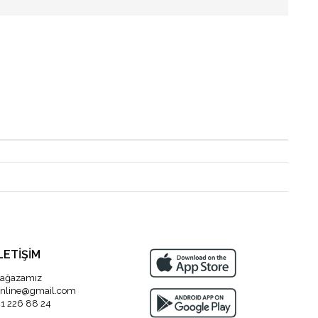
LETİŞİM
ağazamız
nline@gmail.com
1 226 88 24