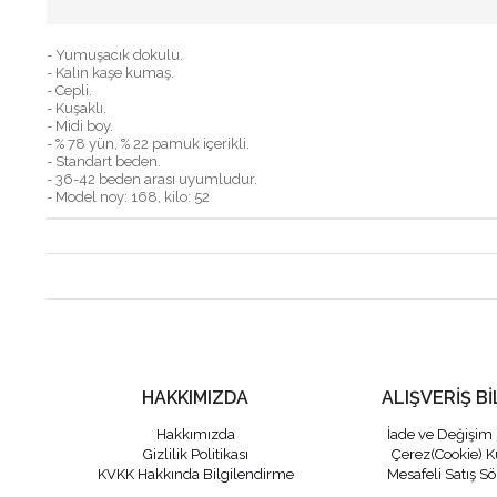
- Yumuşacık dokulu.
- Kalın kaşe kumaş.
- Cepli.
- Kuşaklı.
- Midi boy.
- % 78 yün, % 22 pamuk içerikli.
- Standart beden.
- 36-42 beden arası uyumludur.
- Model noy: 168, kilo: 52
HAKKIMIZDA
ALIŞVERİŞ Bİ
Hakkımızda
İade ve Değişim 
Gizlilik Politikası
Çerez(Cookie) K
KVKK Hakkında Bilgilendirme
Mesafeli Satış S