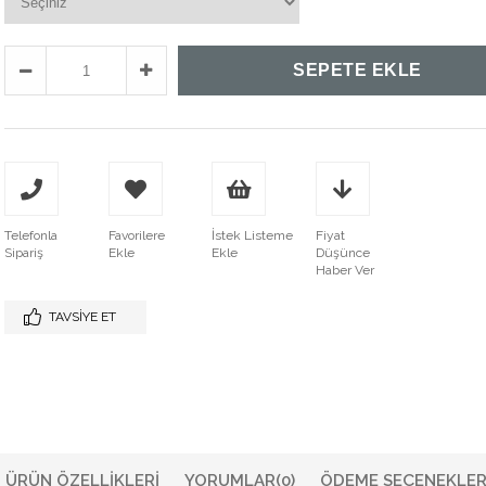
Telefonla
Favorilere
İstek Listeme
Fiyat
Sipariş
Ekle
Ekle
Düşünce
Haber Ver
TAVSIYE ET
ÜRÜN ÖZELLIKLERI
YORUMLAR
(0)
ÖDEME SEÇENEKLER