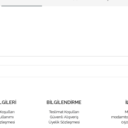
LGİLERİ
BİLGİLENDİRME
İ
Koşulları
Teslimat Koşulları
M
ullanımı
Güvenli Alışveriş
modamto
özleşmesi
Üyelik Sözleşmesi
050