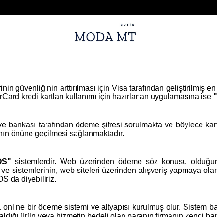
nin güvenliğinin arttırılması için Visa tarafından geliştirilmiş en
rCard kredi kartları kullanımı için hazırlanan uygulamasına ise
e bankası tarafından ödeme şifresi sorulmakta ve böylece kart
sının önüne geçilmesi sağlanmaktadır.
POS"
sistemlerdir. Web üzerinden ödeme söz konusu olduğund
 ve sistemlerinin, web siteleri üzerinden alışveriş yapmaya ol
S da diyebiliriz.
da online bir ödeme sistemi ve altyapısı kurulmuş olur. Sistem ba
 aldığı ürün veya hizmetin bedeli olan paranın firmanın kendi 