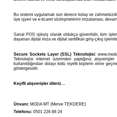
Bu sistemi uygulamak son derece kolay ve zahmetsizdir.
üye işyeri ve e-ticaret sözleşmelerini imzalaması, deva
Sanal POS işleyiş olarak oldukça güvenlidir, tüm işleml
dayanan dijital imza ve dijital sertifikalı giriş-çıkış işl
Secure Sockets Layer (SSL) Teknolojisi:
www.modam
Teknolojisi internet üzerinden yaptığınız alışverişle
kullanıldığından dolayı kötü niyetli kişilerin eline g
göstergesidir.
Keyifli alışverişler dileriz…
Ünvanı:
MODA MT (Merve TEKDERE)
Telefonu:
0501 226 88 24