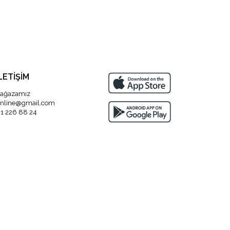
LETİŞİM
ağazamız
nline@gmail.com
1 226 88 24