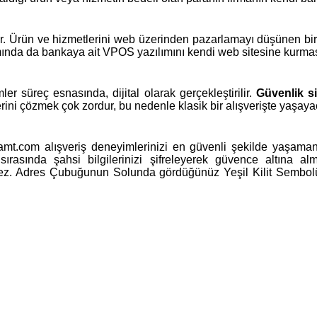
 Ürün ve hizmetlerini web üzerinden pazarlamayı düşünen bir f
mında da bankaya ait VPOS yazılımını kendi web sitesine kurması 
er süreç esnasında, dijital olarak gerçekleştirilir.
Güvenlik si
emlerini çözmek çok zordur, bu nedenle klasik bir alışverişte yaşay
t.com alışveriş deneyimlerinizi en güvenli şekilde yaşamanız
r sırasında şahsi bilgilerinizi şifreleyerek güvence altına
eçmez. Adres Çubuğunun Solunda gördüğünüz Yeşil Kilit Sembolü 