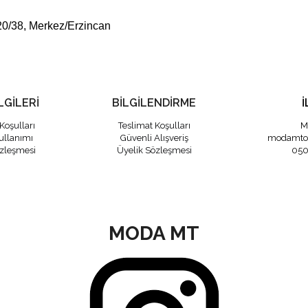
20/38, Merkez/Erzincan
LGİLERİ
BİLGİLENDİRME
İ
Koşulları
Teslimat Koşulları
M
ullanımı
Güvenli Alışveriş
modamto
özleşmesi
Üyelik Sözleşmesi
050
MODA MT