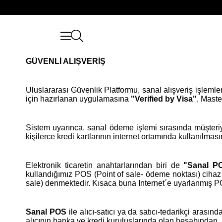
GÜVENLİ ALIŞVERİŞ
Uluslararası Güvenlik Platformu, sanal alışveriş işlemleri
için hazırlanan uygulamasına
"Verified by Visa"
, Maste
Sistem uyarınca, sanal ödeme işlemi sırasında müşteriy
kişilerce kredi kartlarının internet ortamında kullanılma
Elektronik ticaretin anahtarlarından biri de
"Sanal 
kullandığımız POS (Point of sale- ödeme noktası) cihaz
sale) denmektedir. Kısaca buna Internet´e uyarlanmış PO
Sanal POS
ile alıcı-satıcı ya da satıcı-tedarikçi arasın
alıcının banka ve kredi kuruluşlarında olan hesabından,