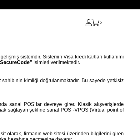
0
 gelişmiş sistemdir. Sistemin Visa kredi kartları kullanımı
"SecureCode"
isimleri verilmektedir.
 sahibinin kimliği doğrulanmaktadır. Bu sayede yetkisiz
a sanal POS´lar devreye girer. Klasik alışverişlerde
anak sağlayan şekline sanal POS -VPOS (Virtual point of
sit olarak, firmanın web sitesi üzerinden bilgilerini giren
banka hesabına geçmesine dayanır.