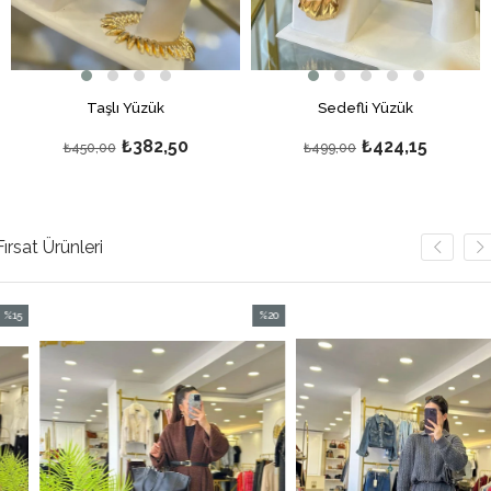
Taşlı Yüzük
Sedefli Yüzük
₺382,50
₺424,15
₺450,00
₺499,00
Fırsat Ürünleri
%20
%
m
İndirim
İn
irim
%20İndirim
%2