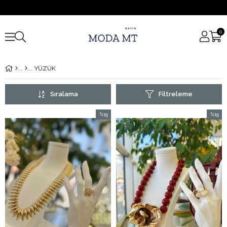
0
YÜZÜK
Sıralama
Filtreleme
%15
%15
İndirim
İndirim
%15İndirim
%15İndi