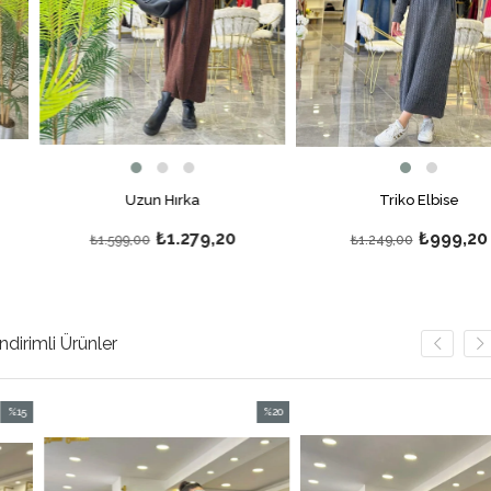
Uzun Hırka
Triko Elbise
₺1.279,20
₺999,20
₺1.599,00
₺1.249,00
İndirimli Ürünler
%20
%
m
İndirim
İn
irim
%20İndirim
%2