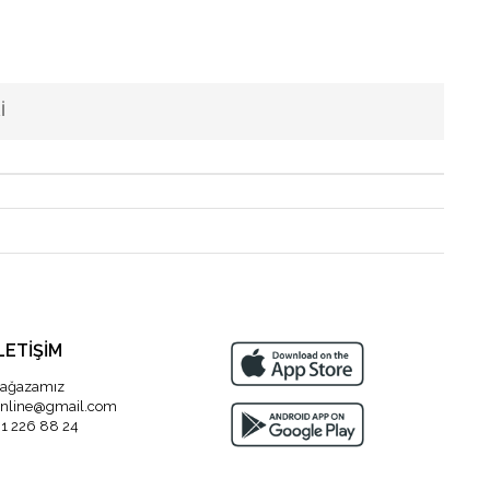
I
LETİŞİM
ağazamız
nline@gmail.com
1 226 88 24