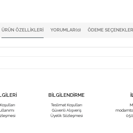
ÜRÜN ÖZELLIKLERI
YORUMLAR
(0)
ÖDEME SEÇENEKLER
LGİLERİ
BİLGİLENDİRME
İ
Koşulları
Teslimat Koşulları
M
ullanımı
Güvenli Alışveriş
modamto
özleşmesi
Üyelik Sözleşmesi
050