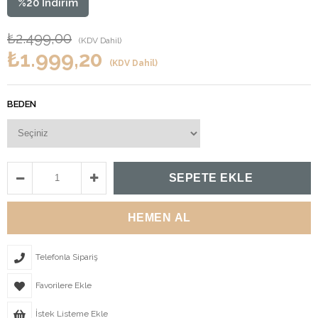
%
20
İndirim
₺2.499,00
(KDV Dahil)
₺1.999,20
(KDV Dahil)
BEDEN
Telefonla Sipariş
Favorilere Ekle
İstek Listeme Ekle