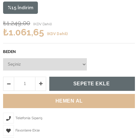
%
15
İndirim
₺1.249,00
(KDV Dahil)
₺1.061,65
(KDV Dahil)
BEDEN
Telefonla Sipariş
Favorilere Ekle