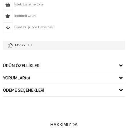
İstek Listeme Ekle
İndirimli Ürün
Fiyat Düşünce Haber Ver
TAVSIYE ET
ÜRÜN ÖZELLIKLERI
YORUMLAR
(0)
ÖDEME SEÇENEKLERI
HAKKIMIZDA