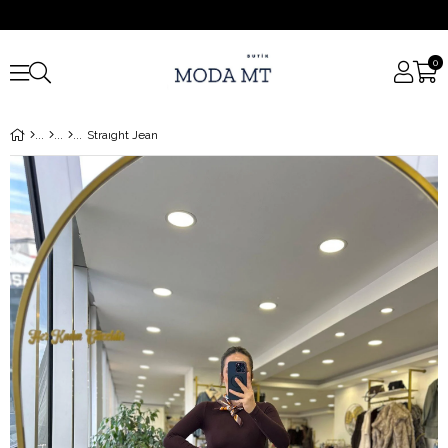
0
Straıght Jean