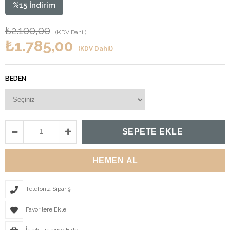
%
15
İndirim
₺2.100,00
(KDV Dahil)
₺1.785,00
(KDV Dahil)
BEDEN
Telefonla Sipariş
Favorilere Ekle
İstek Listeme Ekle