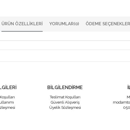
ÜRÜN ÖZELLIKLERI
YORUMLAR
(0)
ÖDEME SEÇENEKLER
LGİLERİ
BİLGİLENDİRME
İ
Koşulları
Teslimat Koşulları
M
ullanımı
Güvenli Alışveriş
modamto
özleşmesi
Üyelik Sözleşmesi
050