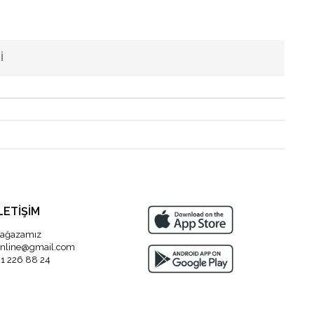
I
LETİŞİM
ağazamız
nline@gmail.com
1 226 88 24