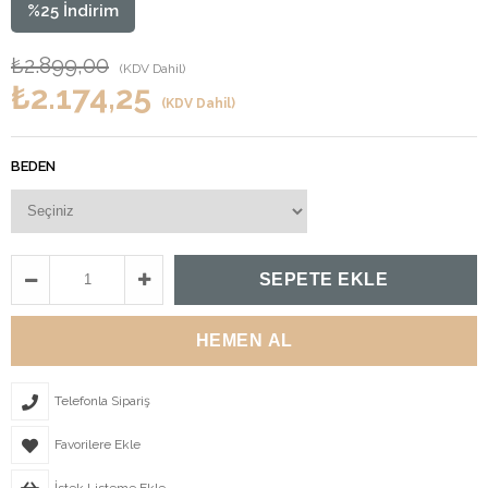
%
25
İndirim
₺2.899,00
(KDV Dahil)
₺2.174,25
(KDV Dahil)
BEDEN
Telefonla Sipariş
Favorilere Ekle
İstek Listeme Ekle