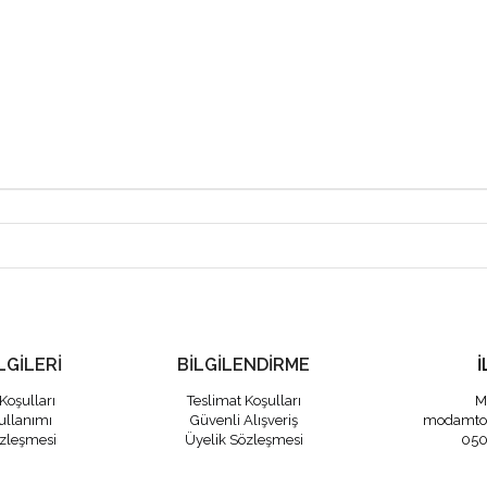
LGİLERİ
BİLGİLENDİRME
İ
Koşulları
Teslimat Koşulları
M
ullanımı
Güvenli Alışveriş
modamto
özleşmesi
Üyelik Sözleşmesi
050