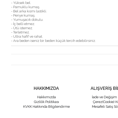
- Yüksek bel.
- Pamuklu kumaş.
- Bel arka kısmı lastikli.
- Penye kumaş.
- Yumuşacık dokulu.
- İç belli etmez.
- Ütü istemez.
- Terletmez.
- Ultra hafif ve rahat.
- Ara beden iseniz bir beden küçük tercih edebilirsiniz.
HAKKIMIZDA
ALIŞVERİŞ Bİ
Hakkımızda
İade ve Değişim 
Gizlilik Politikası
Çerez(Cookie) K
KVKK Hakkında Bilgilendirme
Mesafeli Satış S