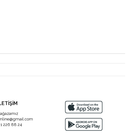
LETİŞİM
ağazamız
nline@gmail.com
1 226 88 24