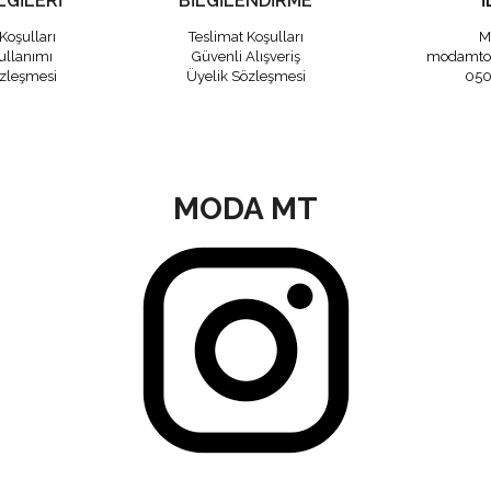
LGİLERİ
BİLGİLENDİRME
İ
Koşulları
Teslimat Koşulları
M
ullanımı
Güvenli Alışveriş
modamto
özleşmesi
Üyelik Sözleşmesi
050
MODA MT