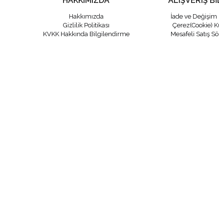
HAKKIMIZDA
ALIŞVERİŞ Bİ
Hakkımızda
İade ve Değişim 
Gizlilik Politikası
Çerez(Cookie) K
KVKK Hakkında Bilgilendirme
Mesafeli Satış S