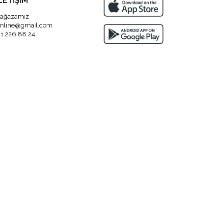
LETİŞİM
ağazamız
nline@gmail.com
1 226 88 24