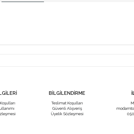
LGİLERİ
BİLGİLENDİRME
İ
Koşulları
Teslimat Koşulları
M
ullanımı
Güvenli Alışveriş
modamto
özleşmesi
Üyelik Sözleşmesi
050