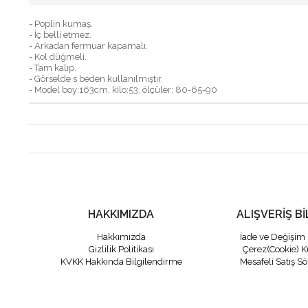
- Poplin kumaş.
- İç belli etmez.
- Arkadan fermuar kapamalı.
- Kol düğmeli.
- Tam kalıp.
- Görselde s beden kullanılmıştır.
- Model boy:163cm, kilo:53, ölçüler: 80-65-90
HAKKIMIZDA
ALIŞVERİŞ Bİ
Hakkımızda
İade ve Değişim 
Gizlilik Politikası
Çerez(Cookie) K
KVKK Hakkında Bilgilendirme
Mesafeli Satış S