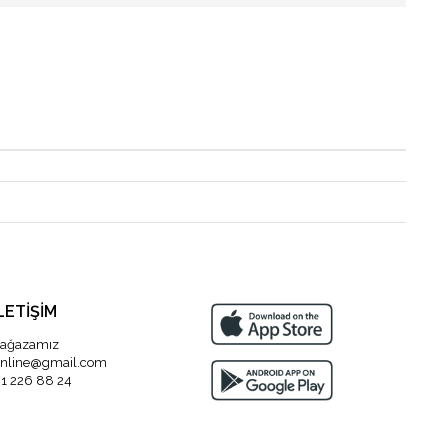
LETİŞİM
ağazamız
nline@gmail.com
1 226 88 24