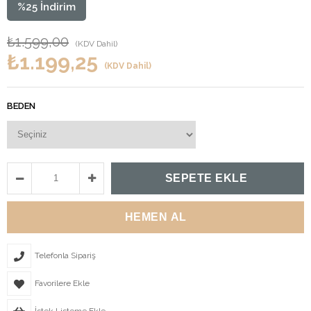
%
25
İndirim
₺1.599,00
(KDV Dahil)
₺1.199,25
(KDV Dahil)
BEDEN
Telefonla Sipariş
Favorilere Ekle
İstek Listeme Ekle