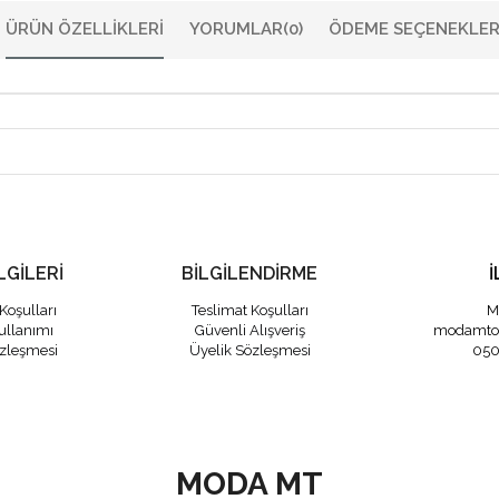
ÜRÜN ÖZELLIKLERI
YORUMLAR
(0)
ÖDEME SEÇENEKLER
LGİLERİ
BİLGİLENDİRME
İ
Koşulları
Teslimat Koşulları
M
ullanımı
Güvenli Alışveriş
modamto
özleşmesi
Üyelik Sözleşmesi
050
MODA MT