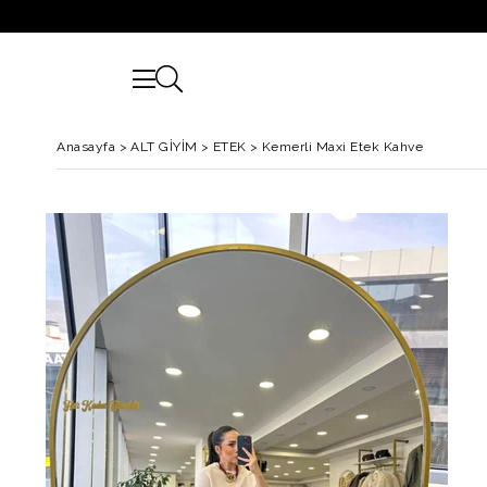
Anasayfa
>
ALT GİYİM
>
ETEK
>
Kemerli Maxi Etek Kahve