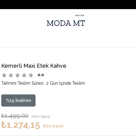
Kemerli Maxi Etek Kahve
0.0
Tahmini Teslim Süresi
:
2 Gün İçinde Teslim
%
15
İndirim
₺1.499,00
(KDV Dahil)
₺1.274,15
(KDV Dahil)