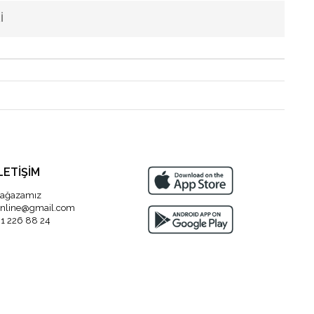
I
LETİŞİM
ağazamız
nline@gmail.com
1 226 88 24