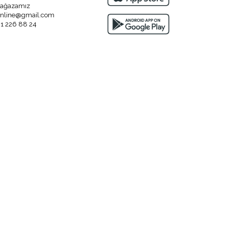
ağazamız
nline@gmail.com
1 226 88 24