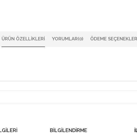
ÜRÜN ÖZELLIKLERI
YORUMLAR
(0)
ÖDEME SEÇENEKLER
LGİLERİ
BİLGİLENDİRME
İ