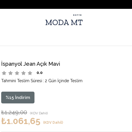
İspanyol Jean Açık Mavi
0.0
Tahmini Teslim Süresi
:
2 Gün İçinde Teslim
%
15
İndirim
₺1.249,00
(KDV Dahil)
₺1.061,65
(KDV Dahil)