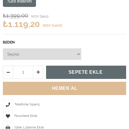
%
20
İndirim
₺1.399,00
(KDV Dahil)
₺1.119,20
(KDV Dahil)
BEDEN
Telefonla Sipariş
Favorilere Ekle
İstek Listeme Ekle