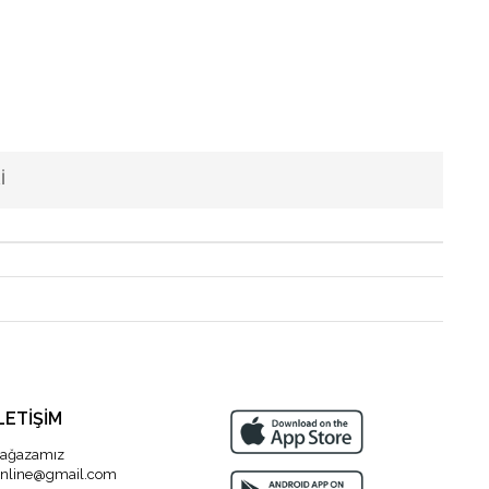
I
LETİŞİM
ağazamız
nline@gmail.com