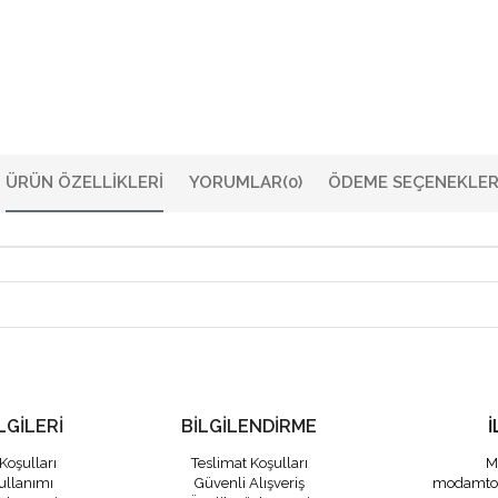
ÜRÜN ÖZELLIKLERI
YORUMLAR
(0)
ÖDEME SEÇENEKLER
LGİLERİ
BİLGİLENDİRME
İ
Koşulları
Teslimat Koşulları
M
ullanımı
Güvenli Alışveriş
modamto