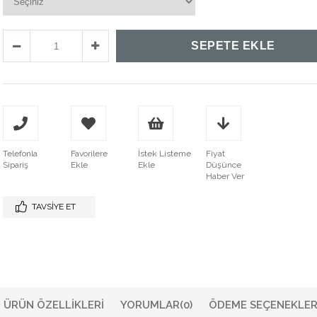
Telefonla
Favorilere
İstek Listeme
Fiyat
Sipariş
Ekle
Ekle
Düşünce
Haber Ver
TAVSIYE ET
ÜRÜN ÖZELLIKLERI
YORUMLAR
(0)
ÖDEME SEÇENEKLER