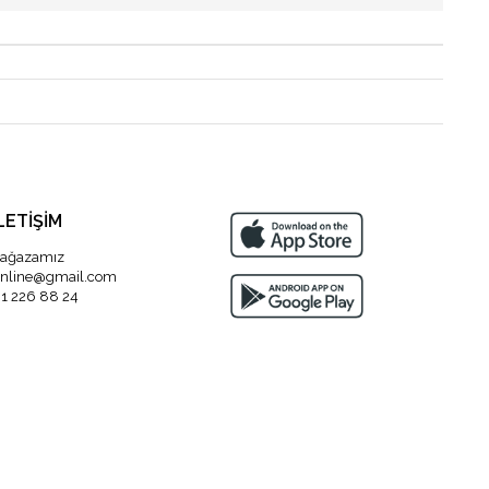
LETİŞİM
ağazamız
nline@gmail.com
1 226 88 24