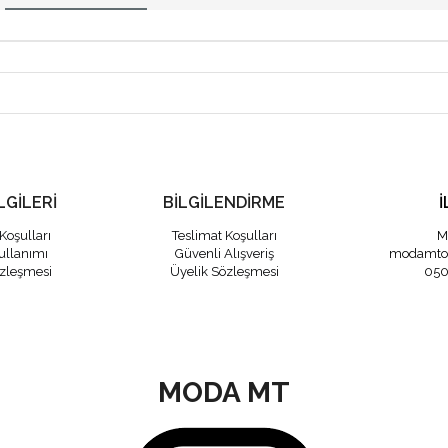
LGİLERİ
BİLGİLENDİRME
İ
Koşulları
Teslimat Koşulları
M
ullanımı
Güvenli Alışveriş
modamto
özleşmesi
Üyelik Sözleşmesi
050
MODA MT