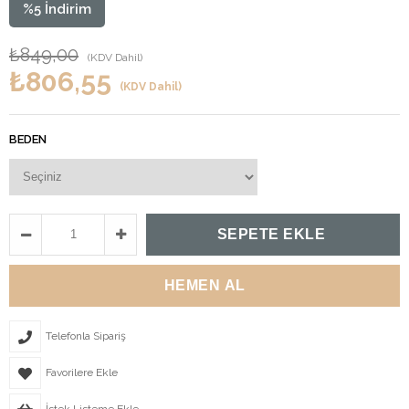
%
5
İndirim
₺849,00
(KDV Dahil)
₺806,55
(KDV Dahil)
BEDEN
Telefonla Sipariş
Favorilere Ekle
İstek Listeme Ekle