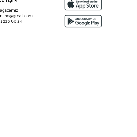
LETİŞİM
ağazamız
nline@gmail.com
1 226 88 24