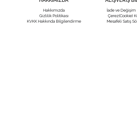
HAKKIMIZDA
ALIŞVERİŞ Bİ
Hakkımızda
İade ve Değişim 
Gizlilik Politikası
Çerez(Cookie) K
KVKK Hakkında Bilgilendirme
Mesafeli Satış S