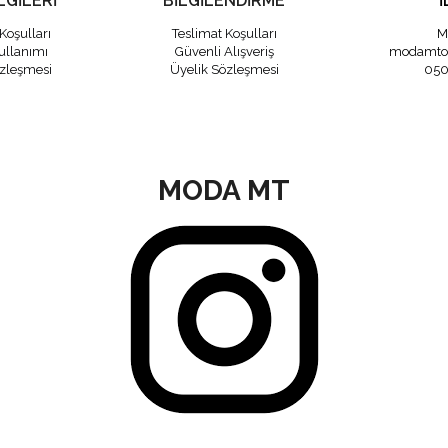
LGİLERİ
BİLGİLENDİRME
İ
Koşulları
Teslimat Koşulları
M
ullanımı
Güvenli Alışveriş
modamto
özleşmesi
Üyelik Sözleşmesi
050
MODA MT